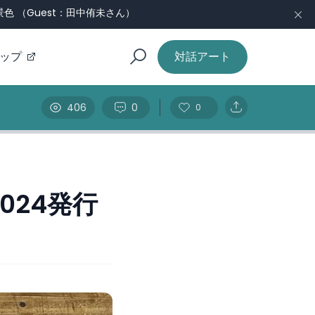
 （Guest：田中侑未さん）
ップ
対話アート
406
0
0
024発行