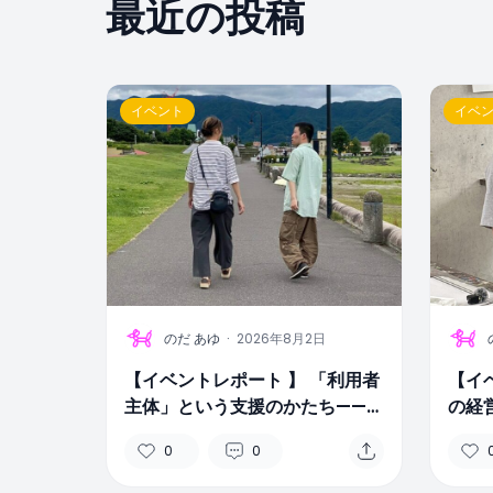
最近の投稿
イベント
イベ
U
U
のだ あゆ
·
2026年8月2日
【イベントレポート 】 「利用者
【イ
主体」という支援のかたち——福
の経
祉現場から見える景色
ョン
0
0
アル