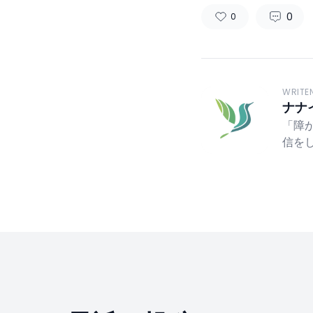
0
0
WRITE
ナナ
「障
信を