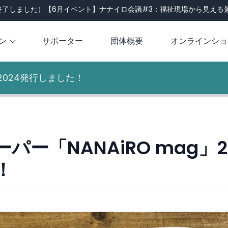
了しました）【6月イベント】ナナイロ会議#3：福祉現場から見える景色
ン
サポーター
団体概要
オンラインショ
」2024発行しました！
パー「NANAiRO mag」2
！