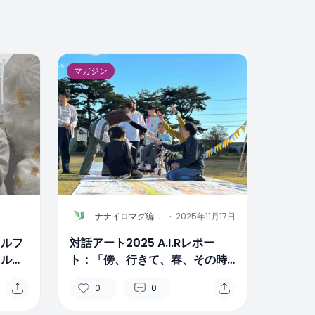
マガジン
N
ナナイロマグ編集
·
2025年11月17日
部
ェルフ
対話アート2025 A.I.Rレポー
ェル
ト：「傍、行きて、春、その時
値の
まで」〜福祉と演劇により立ち
0
0
現れる新たな表現〜