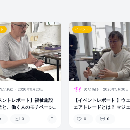
ント
イベント
U
のだ あゆ
·
2026年6月20日
のだ あゆ
·
2026年5月30日
ベントレポート】福祉施設
【イベントレポート 】ウ
営と、働く人のモチベーシ
ェアトレードとは？ マジ
—山口政佳さんが語る、リ
カ・藤本光浩さんに聞く価
0
0
0
0
な福祉施設運営の話
作りかた