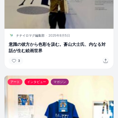
N
ナナイロマグ編集部
·
2025年8月5日
意識の彼方から色彩を汲む。蒼山大士氏、内なる対
話が生む絵画世界
3
アート
インタビュー
マガジン