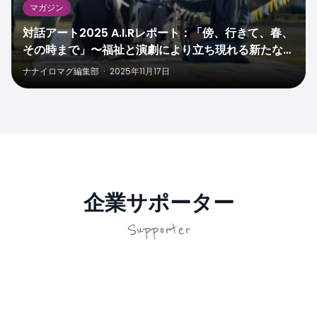
マガジン
対話アート2025 A.I.Rレポート：「傍、行きて、春、
その時まで」〜福祉と演劇により立ち現れる新たな表
現〜
ナナイロマグ編集部
·
2025年11月17日
企業サポーター
Supporter