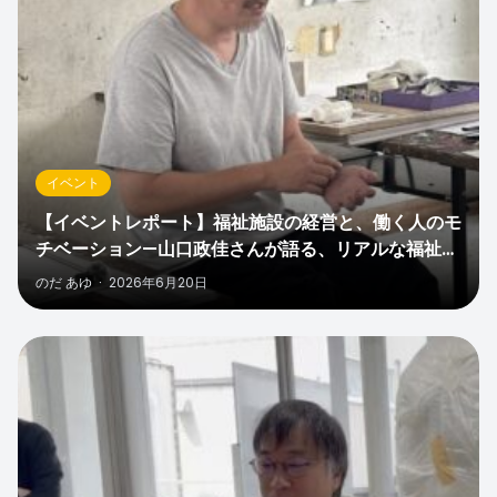
イベント
【イベントレポート】福祉施設の経営と、働く人のモ
チベーション—山口政佳さんが語る、リアルな福祉施
設運営の話
のだ あゆ
·
2026年6月20日
0