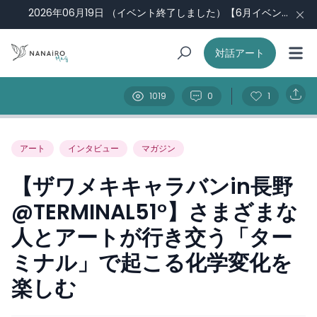
2026年06月19日
（イベント終了しました）【6月イベント】ナナイロ会議#3：福祉現場から見える景色 （Guest：田中侑未さん）
対話アート
1019
0
1
アート
インタビュー
マガジン
【ザワメキキャラバンin長野
@TERMINAL51°】さまざまな
人とアートが行き交う「ター
ミナル」で起こる化学変化を
楽しむ