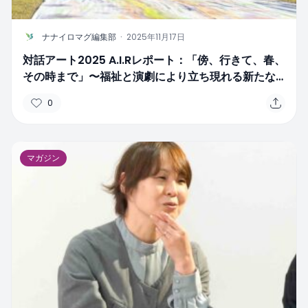
N
ナナイロマグ編集部
·
2025年11月17日
対話アート2025 A.I.Rレポート：「傍、行きて、春、
その時まで」〜福祉と演劇により立ち現れる新たな
表現〜
0
マガジン