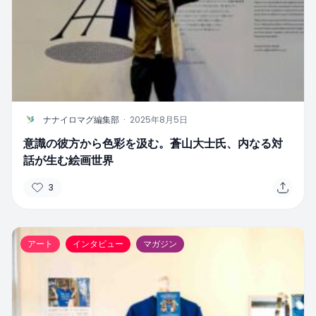
N
ナナイロマグ編集部
·
2025年8月5日
意識の彼方から色彩を汲む。蒼山大士氏、内なる対
話が生む絵画世界
3
アート
インタビュー
マガジン