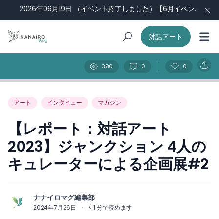
2026年06月19日
（イベント終了しました）【6月イベント】ナナイロ会議#3：福祉現場から見える景色 （Guest：田中侑未さん）
対話アート
380
0
0
アート
インタビュー
マガジン
【レポート：対話アート
2023】ジャンクション 4人の
キュレーターによる企画展#2
ナナイロマグ編集部
2024年7月26日
·
< 1
分で読めます