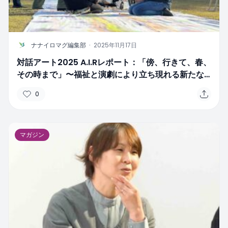
N
ナナイロマグ編集部
·
2025年11月17日
対話アート2025 A.I.Rレポート：「傍、行きて、春、
その時まで」〜福祉と演劇により立ち現れる新たな
表現〜
0
マガジン