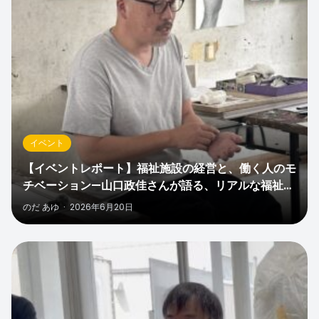
イベント
【イベントレポート】福祉施設の経営と、働く人のモ
チベーション—山口政佳さんが語る、リアルな福祉施
設運営の話
のだ あゆ
·
2026年6月20日
0