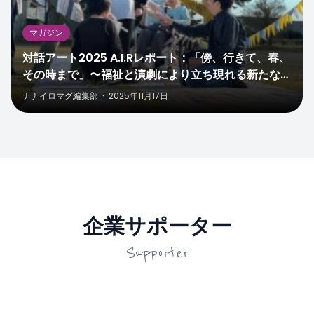
マガジン
対話アート2025 A.I.Rレポート：「傍、行きて、春、
その時まで」〜福祉と演劇により立ち現れる新たな表
現〜
ナナイロマグ編集部
·
2025年11月17日
企業サポーター
Supporter