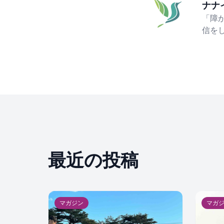
ナナ
「障
信を
最近の投稿
マガジン
マガ