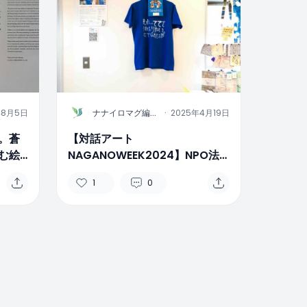
N
年8月5日
ナナイロマグ編集
·
2025年4月19日
部
。蒼
【対話アート
む絵
NAGANOWEEK2024】NPO法
人リベルテ、社会とつながる媒
1
0
介であり続けること