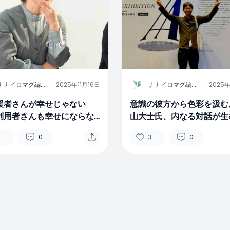
N
ナナイロマグ編集
·
2025年11月16日
ナナイロマグ編集
·
2025
部
部
援者さんが幸せじゃない
意識の彼方から色彩を汲む
利用者さんも幸せにならな
山大士氏、内なる対話が生
話アート2025 A.I.R 越智
画世界
0
3
0
インタビュー