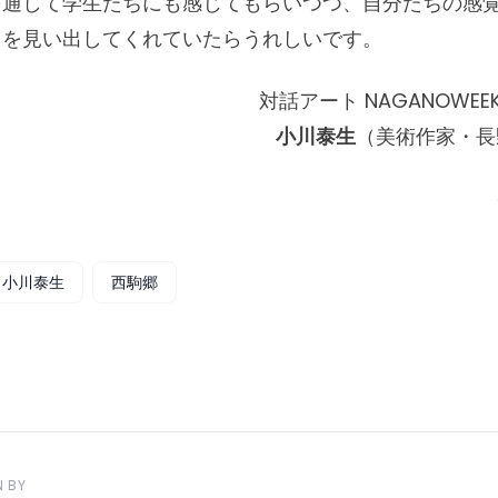
を通して学生たちにも感じてもらいつつ、自分たちの感
さを見い出してくれていたらうれしいです。
対話アート NAGANOWEE
小川泰生
（美術作家・長
小川泰生
西駒郷
N BY