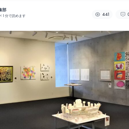
集部
441
< 1
分で読めます