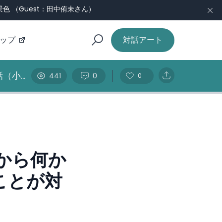
 （Guest：田中侑未さん）
ップ
対話アート
話（小
441
0
0
から何か
ことが対