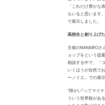
「これだけ豊かな
もいると思います。
で展示しました。
高校生と創り上げ
主催のNANAiR
ョップをという提
相談する中で、「
いくほうが自然で
ーノイエ」での展
“障がい”ってマイ
ういう世界観があ