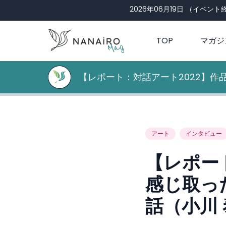
2026年06月19日
（イベント終
TOP
マガジ
【レポート：対話アート2022】
川 泰生さん）
アート
インタビュー
【レポー
感じ取っ
話（小川