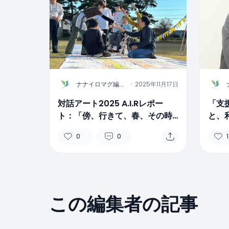
N
N
ナナイロマグ編集
·
2025年11月17日
部
対話アート2025 A.I.Rレポー
「支
ト：「傍、行きて、春、その時
と、
まで」〜福祉と演劇により立ち
い」対
0
0
1
現れる新たな表現〜
良江
この編集者の記事