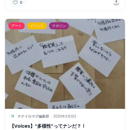
0
アート
イベント
マガジン
N
ナナイロマグ編集部
·
2023年3月3日
【Voices】“多様性”ってナンだ？！