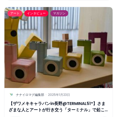
アート
インタビュー
マガジン
N
ナナイロマグ編集部
·
2025年1月23日
【ザワメキキャラバンin長野@TERMINAL51°】さま
ざまな人とアートが行き交う「ターミナル」で起こ
る化学変化を楽しむ