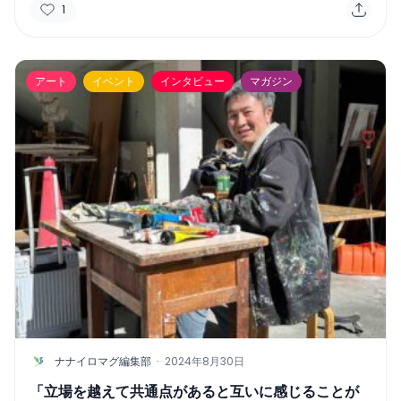
1
アート
イベント
インタビュー
マガジン
N
ナナイロマグ編集部
·
2024年8月30日
「立場を越えて共通点があると互いに感じることが