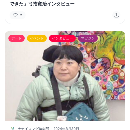
できた」弓指寛治インタビュー
2
アート
イベント
インタビュー
マガジン
N
ナナイロマグ編集部
·
2024年8月30日