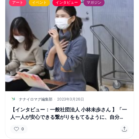
アート
イベント
インタビュー
マガジン
N
ナナイロマグ編集部
·
2023年3月26日
【インタビュー：一般社団法人 小林未歩さん 】「一
人一人が安心できる繋がりをもてるように、自分
事”として捉えられる場に」
0