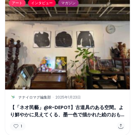
アート
インタビュー
マガジン
N
ナナイロマグ編集部
·
2025年1月23日
【「ネオ民藝」@R-DEPOT】古道具のある空間。よ
り鮮やかに見えてくる、墨一色で描かれた絵のおも
しろさ
1