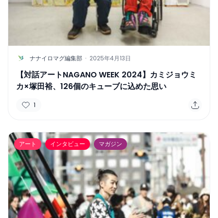
N
ナナイロマグ編集部
·
2025年4月13日
【対話アートNAGANO WEEK 2024】カミジョウミ
カ×塚田裕、126個のキューブに込めた思い
1
アート
インタビュー
マガジン