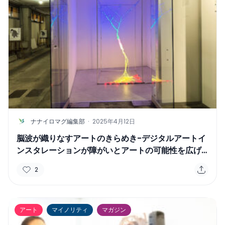
N
ナナイロマグ編集部
·
2025年4月12日
脳波が織りなすアートのきらめき-デジタルアートイ
ンスタレーションが障がいとアートの可能性を広げ
る
2
アート
マイノリティ
マガジン