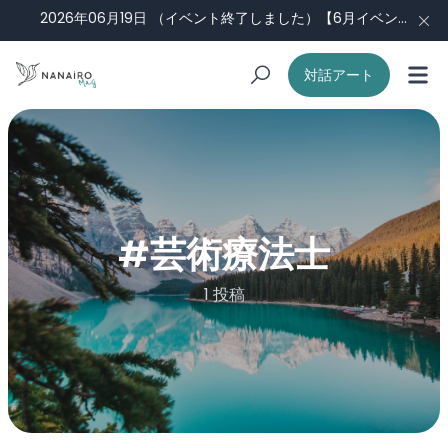
2026年06月19日
（イベント終了しました）【6月イベント】ナナイロ会議#3：福祉現場から見える景色 （Guest：田中侑未さん）
対話アート
#
芸術療法士
1 投稿