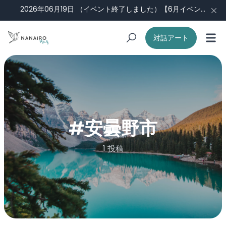
2026年06月19日
（イベント終了しました）【6月イベント】ナナイロ会議#3：福祉現場から見える景色 （Guest：田中侑未さん）
対話アート
#
安曇野市
1 投稿